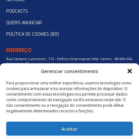
PODCASTS
QUERO ANUNCIAR
POLÍTICA DE COOKIES (BR)
ENDEREÇO
Rua Caetano Lummertz , 115 - Edifício Empresarial Vittá. Centro - 88.900-045,
Araranguá, SC.
Gerenciar consentimento
Para proporcionar uma melhor experiência, usamos tecnologias como
48 3524-0137
cookies para armazenar e/ou acessar informações do dispositivo. O
consentimento com essas tecnologias nos permite processar dados
como comportamento da navegação ou IDs exclusivos neste site. O
48 9880-84667
não consentimento ou a revogação do consentimento pode afetar
negativamente determinados recursos e funções.
BAIXE O APLICATIVO
Aceitar