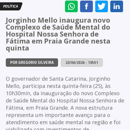
ENVIAR
COMPARTILHAR
COMPARTI
CO
POLÍTICA
NO
NO
NO
NO
Jorginho Mello inaugura novo
WHATSAPP
FACEBOOK
TWITTER
LI
Complexo de Saúde Mental do
Hospital Nossa Senhora de
Fátima em Praia Grande nesta
quinta
23/06/2026 - 13h51
POR GREGORIO SILVEIRA
O governador de Santa Catarina, Jorginho
Mello, participa nesta quinta-feira (25), às
10h30min, da inauguração do novo Complexo
de Saúde Mental do Hospital Nossa Senhora de
Fátima, em Praia Grande. A nova estrutura
representa um importante avanço para o
atendimento em saúde mental na região e foi
viabilizada com investimentos de