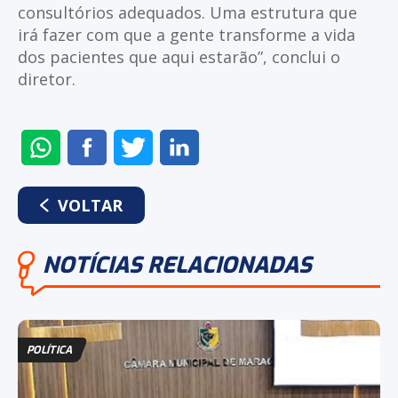
consultórios adequados. Uma estrutura que
irá fazer com que a gente transforme a vida
dos pacientes que aqui estarão”, conclui o
diretor.
ENVIAR
COMPARTILHAR
COMPARTILHAR
COMPARTILHAR
NO
NO
NO
NO
WHATSAPP
FACEBOOK
TWITTER
LINKEDIN
VOLTAR
NOTÍCIAS RELACIONADAS
POLÍTICA