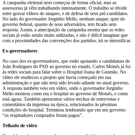
A campanha eleitoral nem começou de forma oficial, mas as
assessorias já vêm trabalhando intensamente. O trabalho se divide
entre gravar vídeos de ataques, e de defesa de seus pré-candidatos.
No lado do governador Jorginho Mello, nenhum ataque, quer do
governo federal, quanto de seus adversários, tem ficado sem
resposta. Assim, a antecipação da campanha mostra que as redes
sociais já estão sendo muito utilizadas, e não é difícil imaginar que
com a proximidades das convenções dos partidos, irá se intensificar.
Ex-governadores
No caso dos ex-governadores, que estão apoiando a candidatura de
João Rodrigues do PSD ao governo no estado, Carlos Moisés já foi
às redes sociais para falar sobre o Hospital Joana de Gusmão. No
vídeo ele enalteceu o projeto que havia começado em sua
administração e que não teria sido levado adiante no atual governo.
A resposta também veio em vídeo, onde o governador Jorginho
Mello mostrou como era o hospital no governo de Moisés, e como
está agora. Também apresentou vários trechos de entrevistas e
comentários da imprensa na época, relacionados às péssimas
condições do hospital. Terminou lembrando que em seu governo:
“os respiradores comprados foram pagos”.
Telhado de vidro