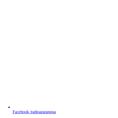
Facebook
/radioararangua