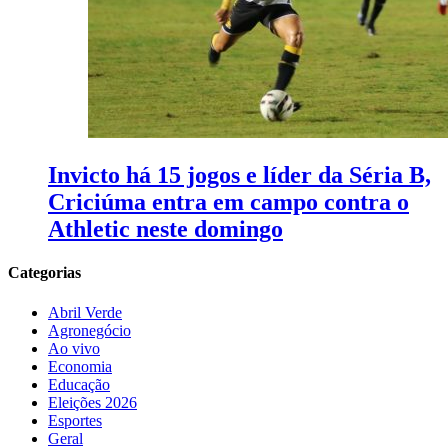
Invicto há 15 jogos e líder da Séria B,
Criciúma entra em campo contra o
Athletic neste domingo
Categorias
Abril Verde
Agronegócio
Ao vivo
Economia
Educação
Eleições 2026
Esportes
Geral