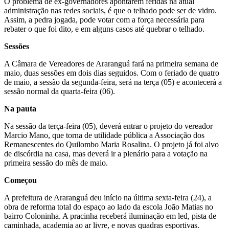
O problema de ex-governadores apontarem feridas na atual
administração nas redes sociais, é que o telhado pode ser de vidro.
Assim, a pedra jogada, pode votar com a força necessária para
rebater o que foi dito, e em alguns casos até quebrar o telhado.
Sessões
A Câmara de Vereadores de Araranguá fará na primeira semana de
maio, duas sessões em dois dias seguidos. Com o feriado de quatro
de maio, a sessão da segunda-feira, será na terça (05) e acontecerá a
sessão normal da quarta-feira (06).
Na pauta
Na sessão da terça-feira (05), deverá entrar o projeto do vereador
Marcio Mano, que torna de utilidade pública a Associação dos
Remanescentes do Quilombo Maria Rosalina. O projeto já foi alvo
de discórdia na casa, mas deverá ir a plenário para a votação na
primeira sessão do mês de maio.
Começou
A prefeitura de Araranguá deu início na última sexta-feira (24), a
obra de reforma total do espaço ao lado da escola João Matias no
bairro Coloninha. A pracinha receberá iluminação em led, pista de
caminhada, academia ao ar livre, e novas quadras esportivas.