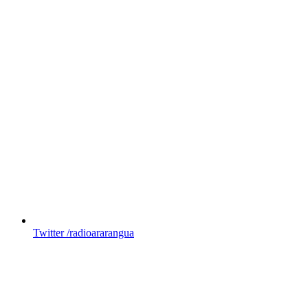
Twitter
/radioararangua