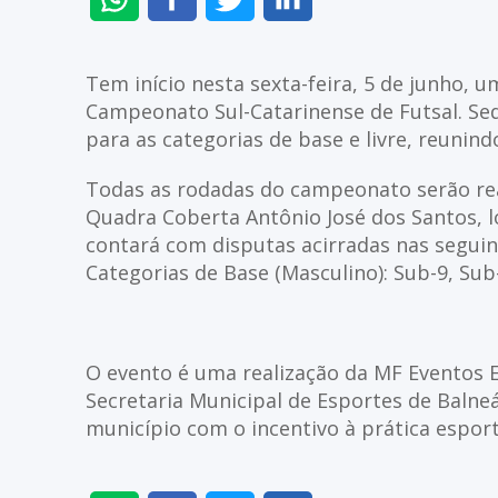
NO
NO
NO
NO
WHATSAPP
FACEBOOK
TWITTER
LINKEDIN
Tem início nesta sexta-feira, 5 de junho,
Campeonato Sul-Catarinense de Futsal. Sed
para as categorias de base e livre, reunin
​Todas as rodadas do campeonato serão rea
Quadra Coberta Antônio José dos Santos, 
contará com disputas acirradas nas seguint
Categorias de Base (Masculino): Sub-9, Sub
O evento é uma realização da MF Eventos 
Secretaria Municipal de Esportes de Balne
município com o incentivo à prática esport