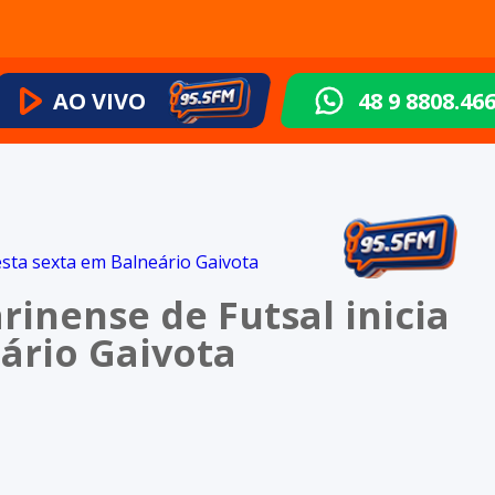
AO VIVO
48 9 8808.46
inense de Futsal inicia
ário Gaivota