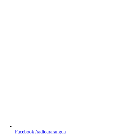
Facebook
/radioararangua