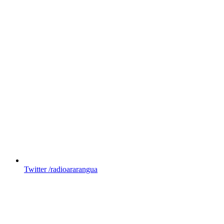
Twitter
/radioararangua