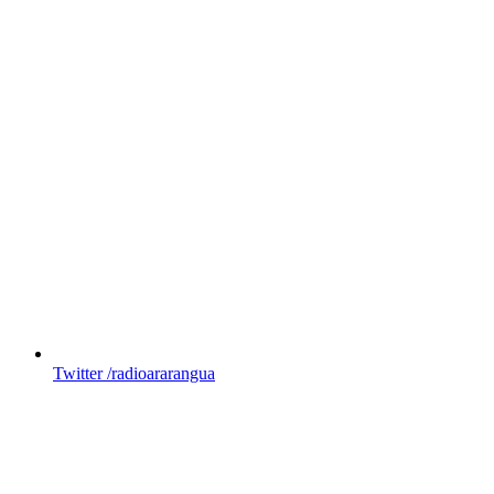
Twitter
/radioararangua