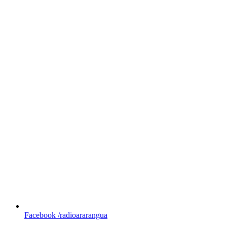
Facebook
/radioararangua