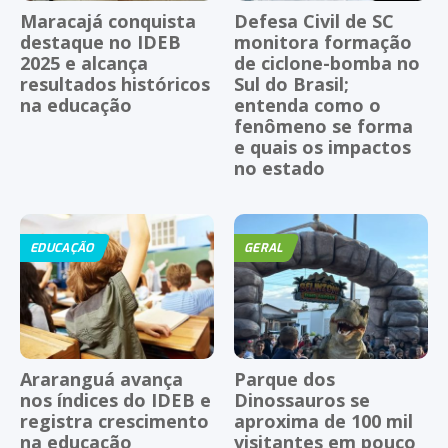
Maracajá conquista
Defesa Civil de SC
destaque no IDEB
monitora formação
2025 e alcança
de ciclone-bomba no
resultados históricos
Sul do Brasil;
na educação
entenda como o
fenômeno se forma
e quais os impactos
no estado
EDUCAÇÃO
GERAL
Araranguá avança
Parque dos
nos índices do IDEB e
Dinossauros se
registra crescimento
aproxima de 100 mil
na educação
visitantes em pouco