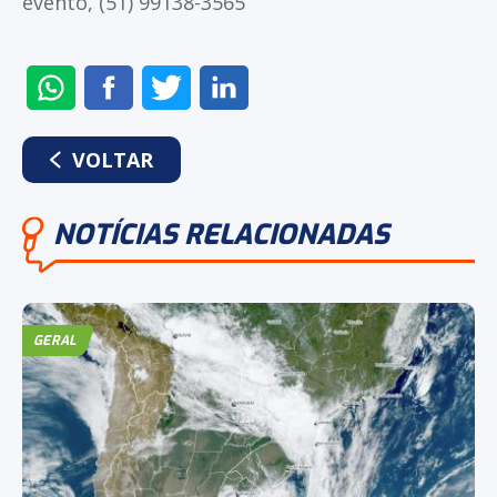
evento, (51) 99138-3565
ENVIAR
COMPARTILHAR
COMPARTILHAR
COMPARTILHAR
NO
NO
NO
NO
WHATSAPP
FACEBOOK
TWITTER
LINKEDIN
VOLTAR
NOTÍCIAS RELACIONADAS
GERAL