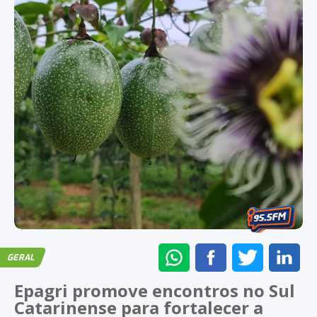
ENVIAR
COMPARTILHAR
COMPARTI
CO
GERAL
NO
NO
NO
NO
Epagri promove encontros no Sul
WHATSAPP
FACEBOOK
TWITTER
LI
Catarinense para fortalecer a