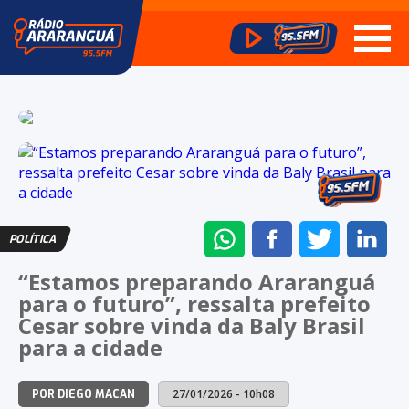
ENVIAR
COMPARTILHAR
COMPARTI
CO
POLÍTICA
NO
NO
NO
NO
“Estamos preparando Araranguá
WHATSAPP
FACEBOOK
TWITTER
LI
para o futuro”, ressalta prefeito
Cesar sobre vinda da Baly Brasil
para a cidade
27/01/2026 - 10h08
POR DIEGO MACAN