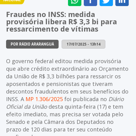
NACIONAL
NO
NO
NO
NO
Fraudes no INSS: medida
WHATSAPP
FACEBOOK
TWITTER
LI
provisória libera R$ 3,3 bi para
ressarcimento de vítimas
17/07/2025 - 13h14
POR RÁDIO ARARANGUÁ
O governo federal editou medida provisória
que abre crédito extraordinário ao Orçamento
da União de R$ 3,3 bilhões para ressarcir os
aposentados e pensionistas que tiveram
descontos fraudulentos em seus benefícios do
INSS. A
MP 1.306/2025
foi publicada no
Diário
Oficial da União
desta quinta-feira (17) e tem
efeito imediato, mas precisa ser votada pelo
Senado e pela Câmara dos Deputados no
prazo de 120 dias para ter seu conteúdo