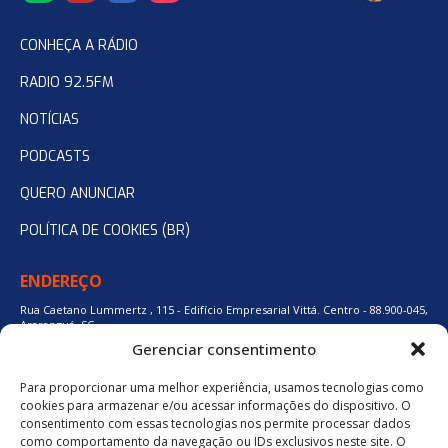
CONHEÇA A RÁDIO
RADIO 92.5FM
NOTÍCIAS
PODCASTS
QUERO ANUNCIAR
POLÍTICA DE COOKIES (BR)
ENDEREÇO
Rua Caetano Lummertz , 115 - Edifício Empresarial Vittá. Centro - 88.900-045,
Araranguá, SC.
Gerenciar consentimento
Para proporcionar uma melhor experiência, usamos tecnologias como
48 3524-0137
cookies para armazenar e/ou acessar informações do dispositivo. O
consentimento com essas tecnologias nos permite processar dados
como comportamento da navegação ou IDs exclusivos neste site. O