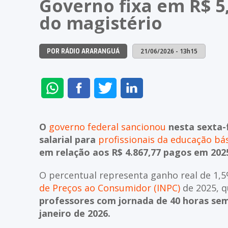
Governo fixa em R$ 5,
do magistério
21/06/2026 - 13h15
POR RÁDIO ARARANGUÁ
ENVIAR
COMPARTILHAR
COMPARTILHAR
COMPARTILHAR
NO
NO
NO
NO
WHATSAPP
FACEBOOK
TWITTER
LINKEDIN
O
governo federal sancionou
nesta sexta-f
salarial para
profissionais da educação bá
em relação aos R$ 4.867,77 pagos em 202
O percentual representa ganho real de 1,
de Preços ao Consumidor (INPC)
de 2025, q
professores com jornada de 40 horas sema
janeiro de 2026.