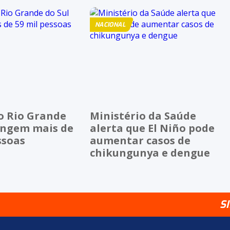
NACIONAL
o Rio Grande
Ministério da Saúde
tingem mais de
alerta que El Niño pode
ssoas
aumentar casos de
chikungunya e dengue
S