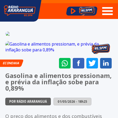
ENVIAR
COMPARTILHAR
COMPARTI
CO
ECONOMIA
NO
NO
NO
NO
Gasolina e alimentos pressionam,
WHATSAPP
FACEBOOK
TWITTER
LI
e prévia da inflação sobe para
0,89%
01/05/2026 - 18h25
POR RÁDIO ARARANGUÁ
O preço dos alimentos e dos combustíveis