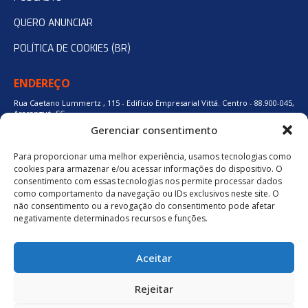
QUERO ANUNCIAR
POLÍTICA DE COOKIES (BR)
ENDEREÇO
Rua Caetano Lummertz , 115 - Edifício Empresarial Vittá. Centro - 88.900-045,
Araranguá, SC.
Gerenciar consentimento
Para proporcionar uma melhor experiência, usamos tecnologias como
48 3524-0137
cookies para armazenar e/ou acessar informações do dispositivo. O
consentimento com essas tecnologias nos permite processar dados
como comportamento da navegação ou IDs exclusivos neste site. O
48 9880-84667
não consentimento ou a revogação do consentimento pode afetar
negativamente determinados recursos e funções.
BAIXE O APLICATIVO
Aceitar
Política de Privacidade
Rejeitar