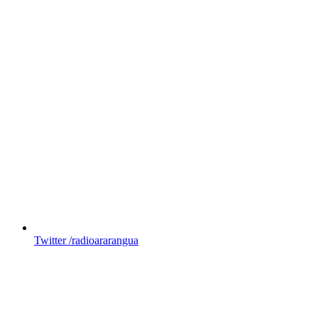
Twitter
/radioararangua