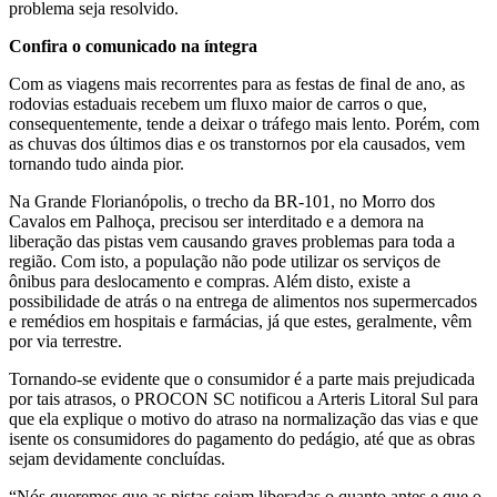
problema seja resolvido.
Confira o comunicado na íntegra
Com as viagens mais recorrentes para as festas de final de ano, as
rodovias estaduais recebem um fluxo maior de carros o que,
consequentemente, tende a deixar o tráfego mais lento. Porém, com
as chuvas dos últimos dias e os transtornos por ela causados, vem
tornando tudo ainda pior.
Na Grande Florianópolis, o trecho da BR-101, no Morro dos
Cavalos em Palhoça, precisou ser interditado e a demora na
liberação das pistas vem causando graves problemas para toda a
região. Com isto, a população não pode utilizar os serviços de
ônibus para deslocamento e compras. Além disto, existe a
possibilidade de atrás o na entrega de alimentos nos supermercados
e remédios em hospitais e farmácias, já que estes, geralmente, vêm
por via terrestre.
Tornando-se evidente que o consumidor é a parte mais prejudicada
por tais atrasos, o PROCON SC notificou a Arteris Litoral Sul para
que ela explique o motivo do atraso na normalização das vias e que
isente os consumidores do pagamento do pedágio, até que as obras
sejam devidamente concluídas.
“Nós queremos que as pistas sejam liberadas o quanto antes e que o