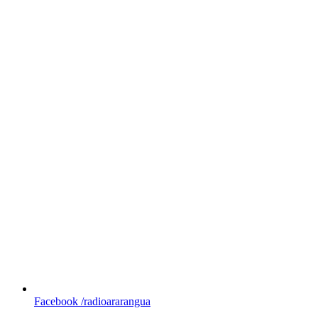
Facebook
/radioararangua