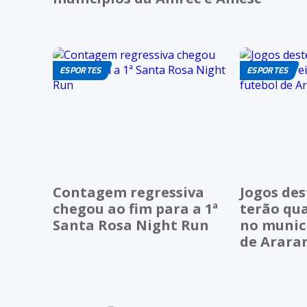
ESPORTES
ESPORTES
Contagem regressiva
Jogos de
chegou ao fim para a 1ª
terão qua
Santa Rosa Night Run
no munici
de Arara