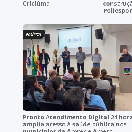
Criciúma
construç
Poliespor
POLÍTICA
Pronto Atendimento Digital 24 hor
amplia acesso à saúde pública nos
municípios da Amrec e Amesc