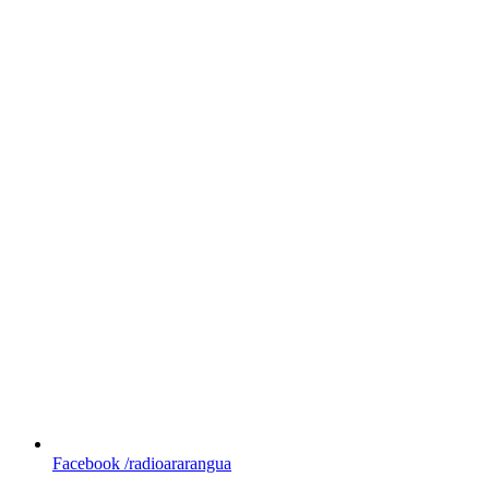
Facebook
/radioararangua