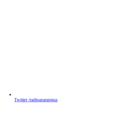
Twitter
/radioararangua