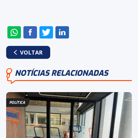
ENVIAR
COMPARTILHAR
COMPARTILHAR
COMPARTILHAR
NO
NO
NO
NO
WHATSAPP
FACEBOOK
TWITTER
LINKEDIN
VOLTAR
NOTÍCIAS RELACIONADAS
POLÍTICA