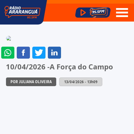
ENVIAR
COMPARTILHAR
COMPARTILHAR
COMPARTILHAR
NO
NO
NO
NO
10/04/2026 -A Força do Campo
WHATSAPP
FACEBOOK
TWITTER
LINKEDIN
13/04/2026 - 13h09
POR JULIANA OLIVEIRA