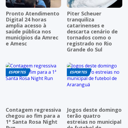
Pronto Atendimento
Piter Scheuer
Digital 24 horas
tranquiliza
amplia acesso à
catarinenses e
saúde pública nos
descarta cenário de
municípios da Amrec
tornados como o
e Amesc
registrado no Rio
Grande do Sul
ESPORTES
ESPORTES
Contagem regressiva
Jogos deste domingo
chegou ao fim para a
terão quatro
1ª Santa Rosa Night
estreias no municipal
Run
de futebol de