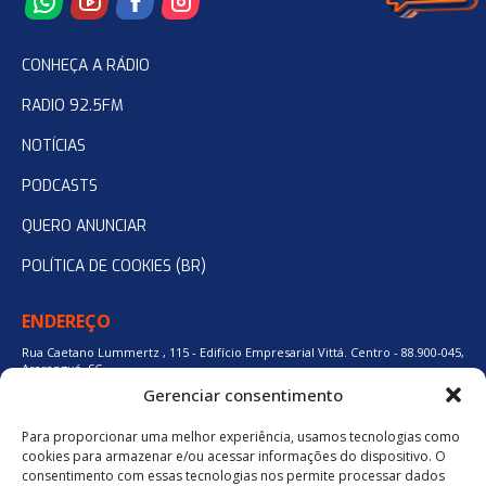
CONHEÇA A RÁDIO
RADIO 92.5FM
NOTÍCIAS
PODCASTS
QUERO ANUNCIAR
POLÍTICA DE COOKIES (BR)
ENDEREÇO
Rua Caetano Lummertz , 115 - Edifício Empresarial Vittá. Centro - 88.900-045,
Araranguá, SC.
Gerenciar consentimento
Para proporcionar uma melhor experiência, usamos tecnologias como
48 3524-0137
cookies para armazenar e/ou acessar informações do dispositivo. O
consentimento com essas tecnologias nos permite processar dados