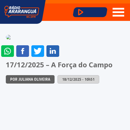
ENVIAR
COMPARTILHAR
COMPARTILHAR
COMPARTILHAR
NO
NO
NO
NO
17/12/2025 – A Força do Campo
WHATSAPP
FACEBOOK
TWITTER
LINKEDIN
18/12/2025 - 10h51
POR JULIANA OLIVEIRA