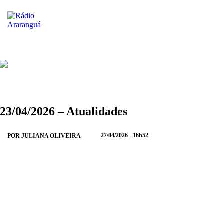
ENVIAR
COMPARTILHAR
COMPARTILHAR
COMPARTILHAR
NO
NO
NO
NO
23/04/2026 – Atualidades
WHATSAPP
FACEBOOK
TWITTER
LINKEDIN
27/04/2026 - 16h52
POR JULIANA OLIVEIRA