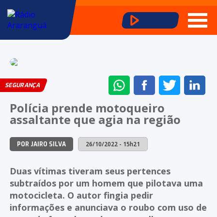
ENVIAR
COMPARTILHAR
COMPARTI
CO
SEGURANÇA
NO
NO
NO
NO
Polícia prende motoqueiro
WHATSAPP
FACEBOOK
TWITTER
LI
assaltante que agia na região
26/10/2022 - 15h21
POR JAIRO SILVA
Duas vítimas tiveram seus pertences
subtraídos por um homem que pilotava uma
motocicleta. O autor fingia pedir
informações e anunciava o roubo com uso de