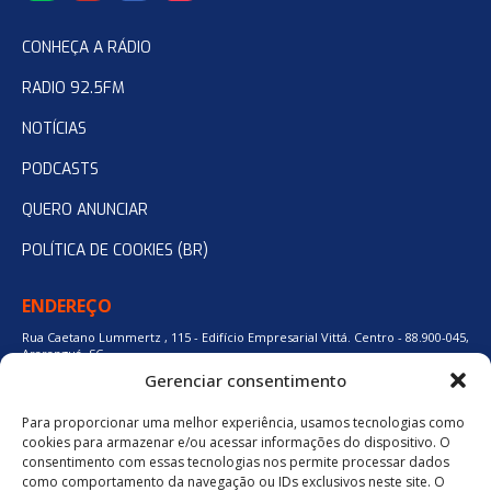
CONHEÇA A RÁDIO
RADIO 92.5FM
NOTÍCIAS
PODCASTS
QUERO ANUNCIAR
POLÍTICA DE COOKIES (BR)
ENDEREÇO
Rua Caetano Lummertz , 115 - Edifício Empresarial Vittá. Centro - 88.900-045,
Araranguá, SC.
Gerenciar consentimento
Para proporcionar uma melhor experiência, usamos tecnologias como
48 3524-0137
cookies para armazenar e/ou acessar informações do dispositivo. O
consentimento com essas tecnologias nos permite processar dados
como comportamento da navegação ou IDs exclusivos neste site. O