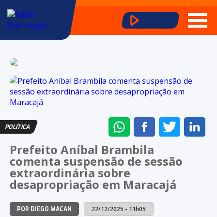
ENVIAR
COMPARTILHAR
COMPARTI
CO
POLÍTICA
NO
NO
NO
NO
Prefeito Aníbal Brambila
WHATSAPP
FACEBOOK
TWITTER
LI
comenta suspensão de sessão
extraordinária sobre
desapropriação em Maracajá
22/12/2025 - 11h05
POR DIEGO MACAN