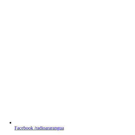
Facebook
/radioararangua