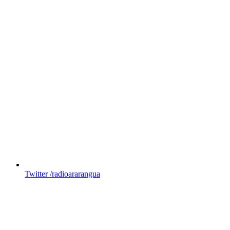
Twitter
/radioararangua