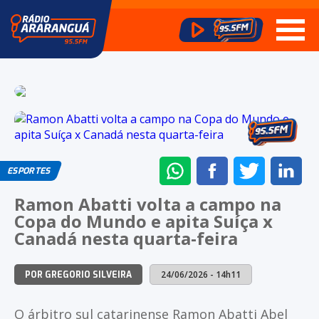
ENVIAR
COMPARTILHAR
COMPARTI
CO
ESPORTES
NO
NO
NO
NO
Ramon Abatti volta a campo na
WHATSAPP
FACEBOOK
TWITTER
LI
Copa do Mundo e apita Suíça x
Canadá nesta quarta-feira
24/06/2026 - 14h11
POR GREGORIO SILVEIRA
O árbitro sul catarinense Ramon Abatti Abel