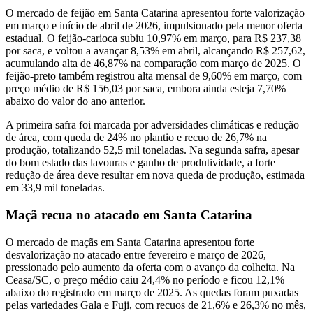
O mercado de feijão em Santa Catarina apresentou forte valorização
em março e início de abril de 2026, impulsionado pela menor oferta
estadual. O feijão-carioca subiu 10,97% em março, para R$ 237,38
por saca, e voltou a avançar 8,53% em abril, alcançando R$ 257,62,
acumulando alta de 46,87% na comparação com março de 2025. O
feijão-preto também registrou alta mensal de 9,60% em março, com
preço médio de R$ 156,03 por saca, embora ainda esteja 7,70%
abaixo do valor do ano anterior.
A primeira safra foi marcada por adversidades climáticas e redução
de área, com queda de 24% no plantio e recuo de 26,7% na
produção, totalizando 52,5 mil toneladas. Na segunda safra, apesar
do bom estado das lavouras e ganho de produtividade, a forte
redução de área deve resultar em nova queda de produção, estimada
em 33,9 mil toneladas.
Maçã recua no atacado em Santa Catarina
O mercado de maçãs em Santa Catarina apresentou forte
desvalorização no atacado entre fevereiro e março de 2026,
pressionado pelo aumento da oferta com o avanço da colheita. Na
Ceasa/SC, o preço médio caiu 24,4% no período e ficou 12,1%
abaixo do registrado em março de 2025. As quedas foram puxadas
pelas variedades Gala e Fuji, com recuos de 21,6% e 26,3% no mês,