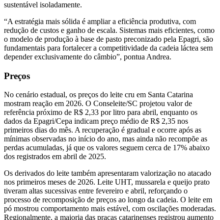
sustentável isoladamente.
“A estratégia mais sólida é ampliar a eficiência produtiva, com
redução de custos e ganho de escala. Sistemas mais eficientes, como
o modelo de produção à base de pasto preconizado pela Epagri, são
fundamentais para fortalecer a competitividade da cadeia láctea sem
depender exclusivamente do câmbio”, pontua Andrea.
Preços
No cenário estadual, os preços do leite cru em Santa Catarina
mostram reação em 2026. O Conseleite/SC projetou valor de
referência próximo de R$ 2,33 por litro para abril, enquanto os
dados da Epagri/Cepa indicam preço médio de R$ 2,35 nos
primeiros dias do mês. A recuperação é gradual e ocorre após as
mínimas observadas no início do ano, mas ainda não recompõe as
perdas acumuladas, já que os valores seguem cerca de 17% abaixo
dos registrados em abril de 2025.
Os derivados do leite também apresentaram valorização no atacado
nos primeiros meses de 2026. Leite UHT, mussarela e queijo prato
tiveram altas sucessivas entre fevereiro e abril, reforçando o
processo de recomposição de preços ao longo da cadeia. O leite em
pó mostrou comportamento mais estável, com oscilações moderadas.
Regionalmente, a maioria das praças catarinenses registrou aumento