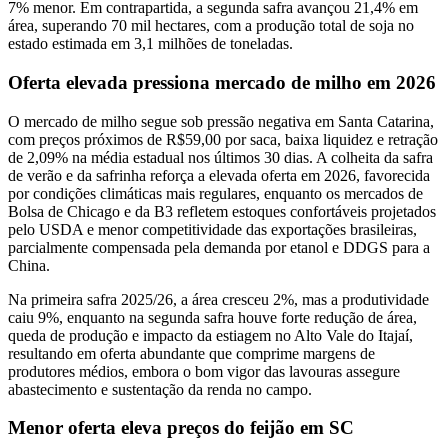
7% menor. Em contrapartida, a segunda safra avançou 21,4% em
área, superando 70 mil hectares, com a produção total de soja no
estado estimada em 3,1 milhões de toneladas.
Oferta elevada pressiona mercado de milho em 2026
O mercado de milho segue sob pressão negativa em Santa Catarina,
com preços próximos de R$59,00 por saca, baixa liquidez e retração
de 2,09% na média estadual nos últimos 30 dias. A colheita da safra
de verão e da safrinha reforça a elevada oferta em 2026, favorecida
por condições climáticas mais regulares, enquanto os mercados de
Bolsa de Chicago e da B3 refletem estoques confortáveis projetados
pelo USDA e menor competitividade das exportações brasileiras,
parcialmente compensada pela demanda por etanol e DDGS para a
China.
Na primeira safra 2025/26, a área cresceu 2%, mas a produtividade
caiu 9%, enquanto na segunda safra houve forte redução de área,
queda de produção e impacto da estiagem no Alto Vale do Itajaí,
resultando em oferta abundante que comprime margens de
produtores médios, embora o bom vigor das lavouras assegure
abastecimento e sustentação da renda no campo.
Menor oferta eleva preços do feijão em SC