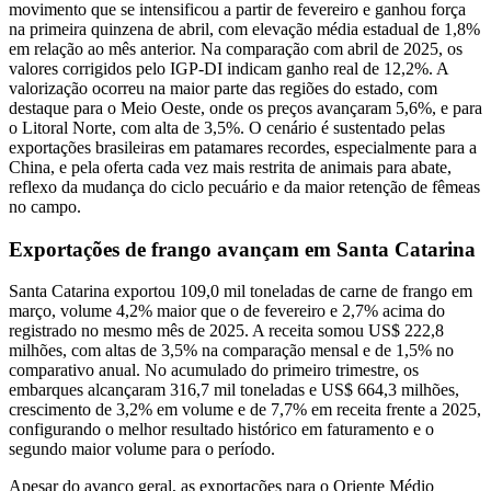
movimento que se intensificou a partir de fevereiro e ganhou força
na primeira quinzena de abril, com elevação média estadual de 1,8%
em relação ao mês anterior. Na comparação com abril de 2025, os
valores corrigidos pelo IGP-DI indicam ganho real de 12,2%. A
valorização ocorreu na maior parte das regiões do estado, com
destaque para o Meio Oeste, onde os preços avançaram 5,6%, e para
o Litoral Norte, com alta de 3,5%. O cenário é sustentado pelas
exportações brasileiras em patamares recordes, especialmente para a
China, e pela oferta cada vez mais restrita de animais para abate,
reflexo da mudança do ciclo pecuário e da maior retenção de fêmeas
no campo.
Exportações de frango avançam em Santa Catarina
Santa Catarina exportou 109,0 mil toneladas de carne de frango em
março, volume 4,2% maior que o de fevereiro e 2,7% acima do
registrado no mesmo mês de 2025. A receita somou US$ 222,8
milhões, com altas de 3,5% na comparação mensal e de 1,5% no
comparativo anual. No acumulado do primeiro trimestre, os
embarques alcançaram 316,7 mil toneladas e US$ 664,3 milhões,
crescimento de 3,2% em volume e de 7,7% em receita frente a 2025,
configurando o melhor resultado histórico em faturamento e o
segundo maior volume para o período.
Apesar do avanço geral, as exportações para o Oriente Médio