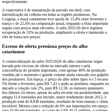
respectivamente.
A expectativa é de manutenção da pressão em abril, com
intensificação da colheita em todas as regiões produtoras. Na
Ceagesp, a maçã catarinense teve queda de 15,4% entre fevereiro e
março e de 22,4% na comparação anual, enquanto a fruta importada
seguiu com preços mais elevados. A safra 2025/26 deve registrar
recuperação de 32% na produção, ampliando a oferta e mantendo o
viés de baixa nos preços.
Excesso de oferta pressiona preços do alho
catarinense
A comercialização da safra 2025/2026 do alho catarinense segue
travada pelo excesso de oferta no mercado interno e pela
concorrência do produto importado, com apenas 40% da produção
vendida até o momento e grande volume ainda estocado nos galpões
dos produtores. Em março, o preço do alho nobre tipos 4 e 5 recuou
5% frente a fevereiro, para R$ 7,43 o quilo ao produtor, enquanto no
atacado a cotação caiu 2%, para R$ 12,58, os menores patamares
dos últimos 24 meses, apesar da safra recorde em produtividade, que
atingiu 11,8 toneladas por hectare, maior rendimento desde 2012, e
produção total de 8.838 toneladas, resultado de bom manejo e clima
favorável. Mesmo com a redução de 6% nas importações em março,
para 16,66 mil toneladas, ao custo de US$ 20,11 milhões, o volume