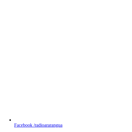
Facebook
/radioararangua