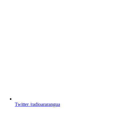
Twitter
/radioararangua