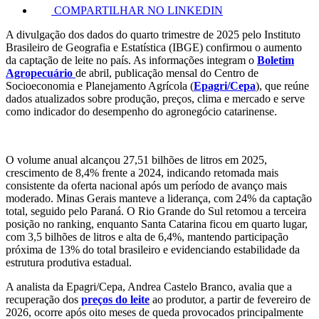
COMPARTILHAR NO LINKEDIN
A divulgação dos dados do quarto trimestre de 2025 pelo Instituto
Brasileiro de Geografia e Estatística (IBGE) confirmou o aumento
da captação de leite no país. As informações integram o
Boletim
Agropecuário
de abril, publicação mensal do Centro de
Socioeconomia e Planejamento Agrícola (
Epagri/Cepa
), que reúne
dados atualizados sobre produção, preços, clima e mercado e serve
como indicador do desempenho do agronegócio catarinense.
O volume anual alcançou 27,51 bilhões de litros em 2025,
crescimento de 8,4% frente a 2024, indicando retomada mais
consistente da oferta nacional após um período de avanço mais
moderado. Minas Gerais manteve a liderança, com 24% da captação
total, seguido pelo Paraná. O Rio Grande do Sul retomou a terceira
posição no ranking, enquanto Santa Catarina ficou em quarto lugar,
com 3,5 bilhões de litros e alta de 6,4%, mantendo participação
próxima de 13% do total brasileiro e evidenciando estabilidade da
estrutura produtiva estadual.
A analista da Epagri/Cepa, Andrea Castelo Branco, avalia que a
recuperação dos
preços do leite
ao produtor, a partir de fevereiro de
2026, ocorre após oito meses de queda provocados principalmente