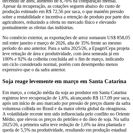
decêndio de abril, aumento de 8,76% na comparação mensal.
Apesar da recuperação, as cotações seguem abaixo do custo de
produção estimado em R$ 72,56 por saca, o que mantém pressão
sobre a rentabilidade e incentiva a retenção de produto por parte dos
agricultores, reduzindo a oferta no mercado físico e elevando
pontualmente as ofertas das indústrias.
No comércio exterior, as exportações de arroz somaram US$ 858,05
mil entre janeiro e março de 2026, alta de 35% frente ao mesmo
período do ano anterior. Para a safra 2025/26, a Epagri/Cepa projeta
leve retração de área e produtividade, com área semeada já em
100% e 92% da colheita concluída até o fim de março, indicando
um ciclo considerado normal, porém com desempenho menos
expressivo que o da safra anterior.
Soja reage levemente em março em Santa Catarina
Em março, a cotação média da soja ao produtor em Santa Catarina
registrou leve recuperação de 1,6%, alcançando R$ 117,09 por saca,
após um início de ano marcado por pressão de preços diante da safra
volumosa colhida no Brasil e da maior oferta global da oleaginosa.
A volatilidade recente tem sido influenciada pelo conflito no Oriente
Médio, que elevou os preços do petróleo e do óleo de soja. Na safra
2025/26, a primeira safra teve redução de 1,6% na área plantada e
queda de 5,5% na produtividade, resultando em produção estadual