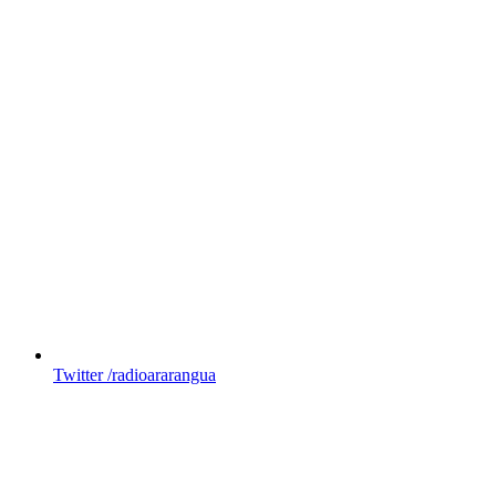
Twitter
/radioararangua