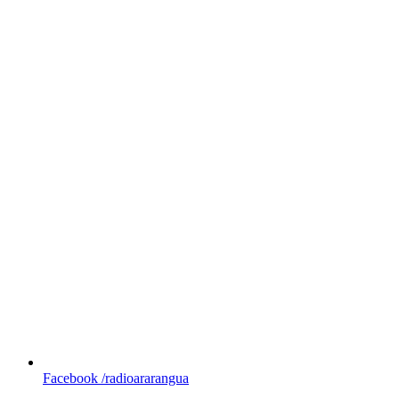
Facebook
/radioararangua