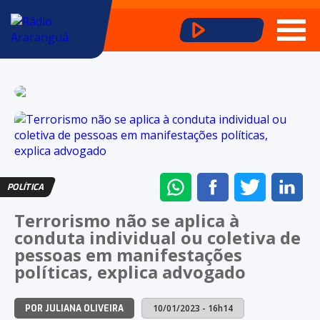
ENVIAR
COMPARTILHAR
COMPARTI
CO
POLÍTICA
NO
NO
NO
NO
Terrorismo não se aplica à
WHATSAPP
FACEBOOK
TWITTER
LI
conduta individual ou coletiva de
pessoas em manifestações
políticas, explica advogado
10/01/2023 - 16h14
POR JULIANA OLIVEIRA