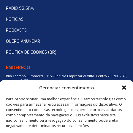
RADIO 92.5FM
NOTÍCIAS
PODCASTS
QUERO ANUNCIAR
POLÍTICA DE COOKIES (BR)
ENDEREÇO
Rua Caetano Lummertz , 115 - Edifício Empresarial Vittá. Centro - 88.900-045,
Araranguá, SC.
Gerenciar consentimento
Para proporcionar uma melhor experiência, usamos tecnologias como
48 3524-0137
cookies para armazenar e/ou acessar informações do dispositivo. O
consentimento com essas tecnologias nos permite processar dados
como comportamento da navegação ou IDs exclusivos neste site. O
48 9880-84667
não consentimento ou a revogação do consentimento pode afetar
negativamente determinados recursos e funções.