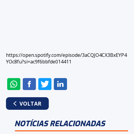
https://open.spotify.com/episode/3aCQJO4CX3BxEYP4
YOc8fu?si=ac9f6bbfde014411
ENVIAR
COMPARTILHAR
COMPARTILHAR
COMPARTILHAR
NO
NO
NO
NO
WHATSAPP
FACEBOOK
TWITTER
LINKEDIN
VOLTAR
NOTÍCIAS RELACIONADAS