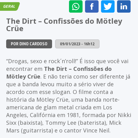
ENVIAR
COMPARTILHAR
COMPARTI
CO
GERAL
NO
NO
NO
NO
The Dirt – Confissões do Mötley
WHATSAPP
FACEBOOK
TWITTER
LI
Crüe
09/01/2023 - 16h12
POR DINO CARDOSO
“Drogas, sexo e rock´n’roll!” É isso que você vai
encontrar em
The Dirt – Confissões do
Mötley Crüe
. E não teria como ser diferente já
que a banda levou muito a sério viver de
acordo com esse slogan. O filme conta a
história da Mötley Crüe, uma banda norte-
americana de glam metal criada em Los
Angeles, Califórnia em 1981, formada por Nikki
Sixx (baixista), Tommy Lee (baterista), Mick
Mars (guitarrista) e o cantor Vince Neil.