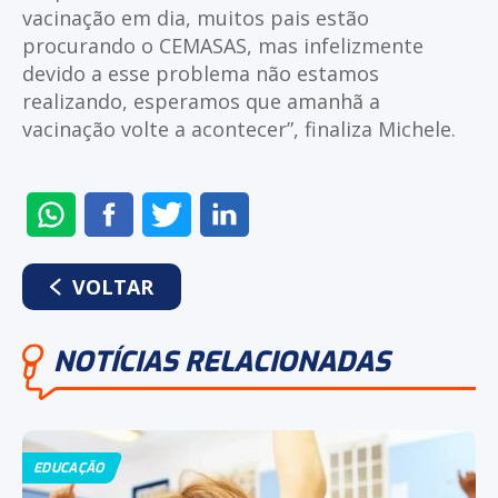
vacinação em dia, muitos pais estão
procurando o CEMASAS, mas infelizmente
devido a esse problema não estamos
realizando, esperamos que amanhã a
vacinação volte a acontecer”, finaliza Michele.
ENVIAR
COMPARTILHAR
COMPARTILHAR
COMPARTILHAR
NO
NO
NO
NO
WHATSAPP
FACEBOOK
TWITTER
LINKEDIN
VOLTAR
NOTÍCIAS RELACIONADAS
EDUCAÇÃO