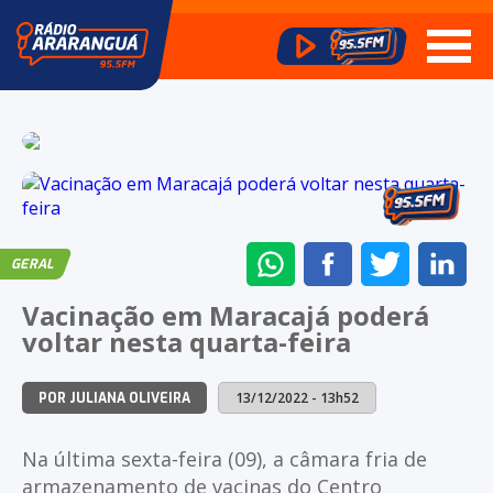
ENVIAR
COMPARTILHAR
COMPARTI
CO
GERAL
NO
NO
NO
NO
Vacinação em Maracajá poderá
WHATSAPP
FACEBOOK
TWITTER
LI
voltar nesta quarta-feira
13/12/2022 - 13h52
POR JULIANA OLIVEIRA
Na última sexta-feira (09), a câmara fria de
armazenamento de vacinas do Centro