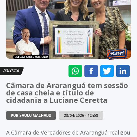
ENVIAR
COMPARTILHAR
COMPARTI
CO
POLÍTICA
NO
NO
NO
NO
Câmara de Araranguá tem sessão
WHATSAPP
FACEBOOK
TWITTER
LI
de casa cheia e título de
cidadania a Luciane Ceretta
23/04/2026 - 12h58
POR SAULO MACHADO
A Câmara de Vereadores de Araranguá realizou