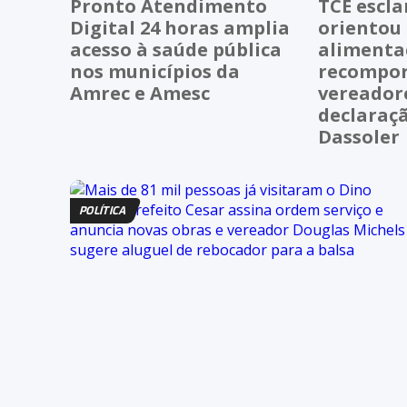
Pronto Atendimento
TCE escla
Digital 24 horas amplia
orientou 
acesso à saúde pública
alimenta
nos municípios da
recompor
Amrec e Amesc
vereador
declaraç
Dassoler
POLÍTICA