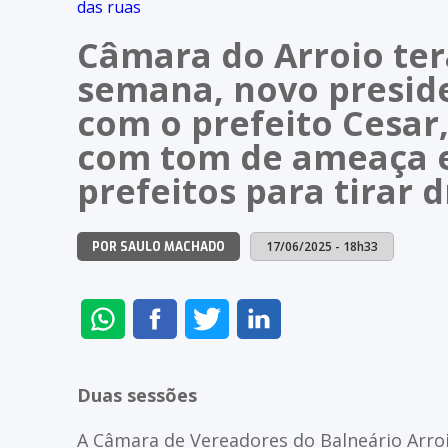
Câmara do Arroio ter
semana, novo presid
com o prefeito Cesar, 
com tom de ameaça 
prefeitos para tirar 
17/06/2025 - 18h33
POR SAULO MACHADO
ENVIAR
COMPARTILHAR
COMPARTILHAR
COMPARTILHAR
NO
NO
NO
NO
WHATSAPP
FACEBOOK
TWITTER
LINKEDIN
Duas sessões
A Câmara de Vereadores do Balneário Arroi