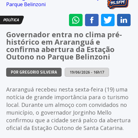
ENVIAR
COMPARTILHAR
COMPARTI
CO
POLÍTICA
NO
NO
NO
NO
Governador entra no clima pré-
WHATSAPP
FACEBOOK
TWITTER
LI
histórico em Araranguá e
confirma abertura da Estação
Outono no Parque Belinzoni
19/06/2026 - 16h17
POR GREGORIO SILVEIRA
Araranguá recebeu nesta sexta-feira (19) uma
notícia de grande importância para o turismo
local. Durante um almoço com convidados no
município, o governador Jorginho Mello
confirmou que a cidade será palco da abertura
oficial da Estação Outono de Santa Catarina.