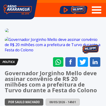
ENVIAR
COMPARTILHAR
COMPARTI
CO
POLÍTICA
NO
NO
NO
NO
Governador Jorginho Mello deve
WHATSAPP
FACEBOOK
TWITTER
LI
assinar convênio de R$ 20
milhões com a prefeitura de
Turvo durante a Festa do Colono
08/05/2026 - 14h01
POR SAULO MACHADO