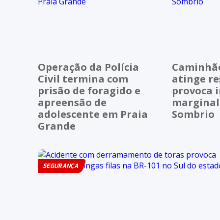
Operação da Polícia
Caminhão 
Civil termina com
atinge re
prisão de foragido e
provoca i
apreensão de
marginal
adolescente em Praia
Sombrio
Grande
SEGURANÇA