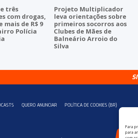
e três
Projeto Multiplicador
es com drogas,
leva orientações sobre
 mais de R$ 9
primeiros socorros aos
airro Polícia
Clubes de Mães de
ia
Balneário Arroio do
Silva
S
DCASTS
QUERO ANUNCIAR
POLÍTICA DE COOKIES (BR)
Para p
para a
4
com es