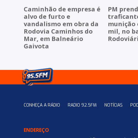
Caminhão de empresa é
PM prend
alvo de furto e
traficant
vandalismo em obra da
munição e
Rodovia Caminhos do
mil, no b
Mar, em Balneário
Rodoviár
Gaivota
CONHEÇA A RÁDIO
RADIO 92.5FM
NOTÍCIAS
PO
ENDEREÇO