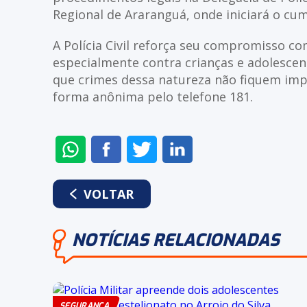
Regional de Araranguá, onde iniciará o c
A Polícia Civil reforça seu compromisso co
especialmente contra crianças e adolescen
que crimes dessa natureza não fiquem im
forma anônima pelo telefone 181.
ENVIAR
COMPARTILHAR
COMPARTILHAR
COMPARTILHAR
NO
NO
NO
NO
WHATSAPP
FACEBOOK
TWITTER
LINKEDIN
VOLTAR
NOTÍCIAS RELACIONADAS
SEGURANÇA