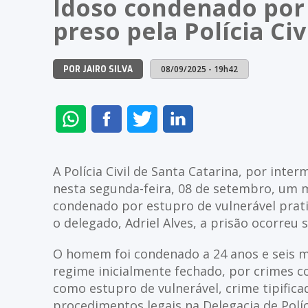
Idoso condenado por 
preso pela Polícia Ci
08/09/2025 - 19h42
POR JAIRO SILVA
ENVIAR
COMPARTILHAR
COMPARTILHAR
COMPARTILHAR
NO
NO
NO
NO
WHATSAPP
FACEBOOK
TWITTER
LINKEDIN
A Polícia Civil de Santa Catarina, por inte
nesta segunda-feira, 08 de setembro, um
condenado por estupro de vulnerável prat
o delegado, Adriel Alves, a prisão ocorreu
O homem foi condenado a 24 anos e seis m
regime inicialmente fechado, por crimes c
como estupro de vulnerável, crime tipifica
procedimentos legais na Delegacia de Políc