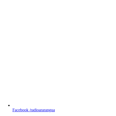
Facebook
/radioararangua