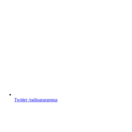
Twitter
/radioararangua