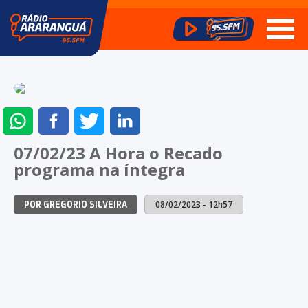
ENVIAR
COMPARTILHAR
COMPARTILHAR
COMPARTILHAR
NO
NO
NO
NO
07/02/23 A Hora o Recado
WHATSAPP
FACEBOOK
TWITTER
LINKEDIN
programa na íntegra
08/02/2023 - 12h57
POR GREGORIO SILVEIRA