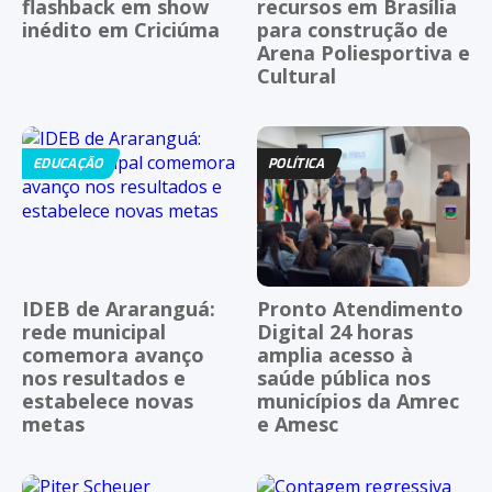
flashback em show
recursos em Brasília
inédito em Criciúma
para construção de
Arena Poliesportiva e
Cultural
EDUCAÇÃO
POLÍTICA
IDEB de Araranguá:
Pronto Atendimento
rede municipal
Digital 24 horas
comemora avanço
amplia acesso à
nos resultados e
saúde pública nos
estabelece novas
municípios da Amrec
metas
e Amesc