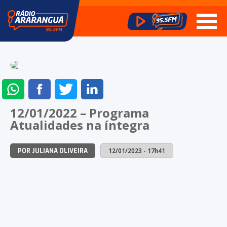
ENVIAR
COMPARTILHAR
COMPARTILHAR
COMPARTILHAR
NO
NO
NO
NO
12/01/2022 – Programa
WHATSAPP
FACEBOOK
TWITTER
LINKEDIN
Atualidades na íntegra
12/01/2023 - 17h41
POR JULIANA OLIVEIRA