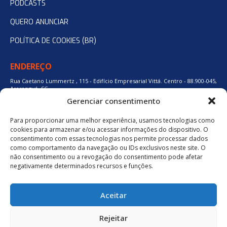
PODCASTS
QUERO ANUNCIAR
POLÍTICA DE COOKIES (BR)
ENDEREÇO
Rua Caetano Lummertz , 115 - Edifício Empresarial Vittá. Centro - 88.900-045,
Araranguá, SC.
Gerenciar consentimento
Para proporcionar uma melhor experiência, usamos tecnologias como
48 3524-0137
cookies para armazenar e/ou acessar informações do dispositivo. O
consentimento com essas tecnologias nos permite processar dados
como comportamento da navegação ou IDs exclusivos neste site. O
48 9880-84667
não consentimento ou a revogação do consentimento pode afetar
negativamente determinados recursos e funções.
BAIXE O APLICATIVO
Aceitar
Política de Privacidade
Rejeitar