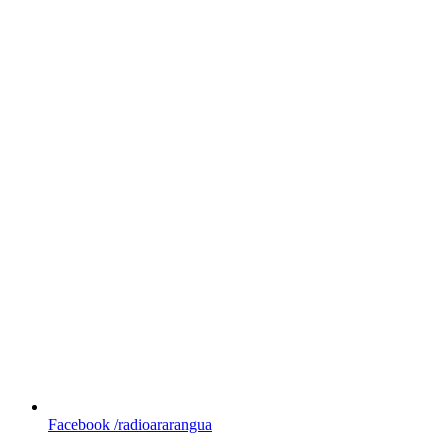
Facebook
/radioararangua