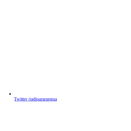
Twitter
/radioararangua