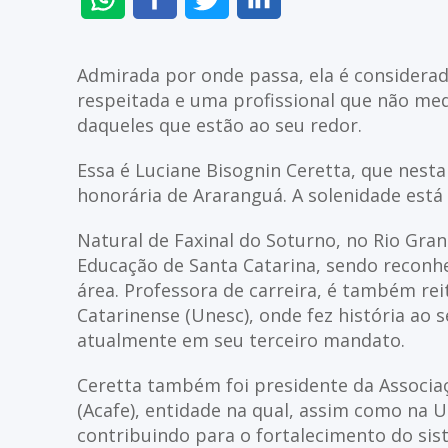
NO
NO
NO
NO
WHATSAPP
FACEBOOK
TWITTER
LINKEDIN
Admirada por onde passa, ela é considera
respeitada e uma profissional que não me
daqueles que estão ao seu redor.
Essa é Luciane Bisognin Ceretta, que nesta 
honorária de Araranguá. A solenidade está
Natural de Faxinal do Soturno, no Rio Gran
Educação de Santa Catarina, sendo reconh
área. Professora de carreira, é também rei
Catarinense (Unesc), onde fez história ao 
atualmente em seu terceiro mandato.
Ceretta também foi presidente da Associa
(Acafe), entidade na qual, assim como na U
contribuindo para o fortalecimento do sis