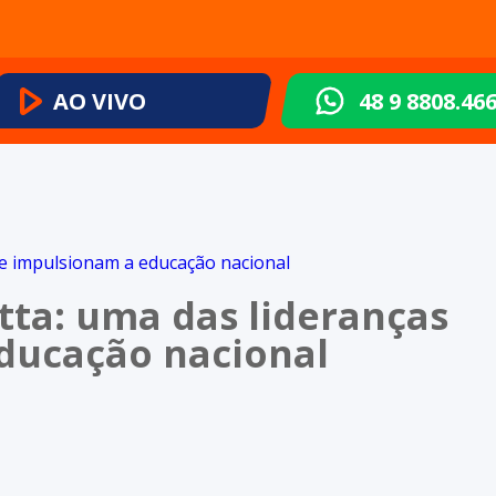
AO VIVO
48 9 8808.46
ta: uma das lideranças
ducação nacional