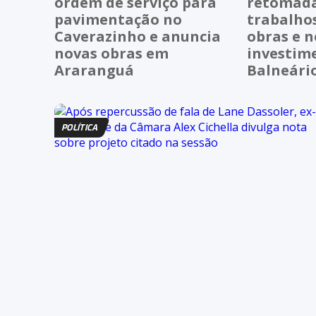
ordem de serviço para
retomada
pavimentação no
trabalho
Caverazinho e anuncia
obras e 
novas obras em
investim
Araranguá
Balneári
POLÍTICA