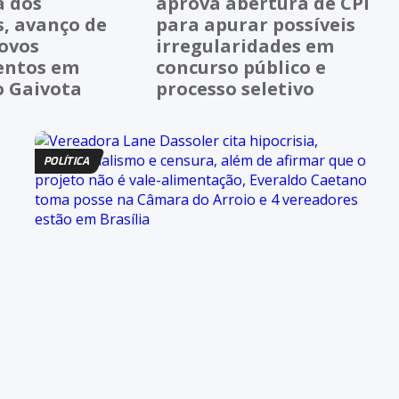
 dos
aprova abertura de CPI
s, avanço de
para apurar possíveis
novos
irregularidades em
entos em
concurso público e
o Gaivota
processo seletivo
POLÍTICA