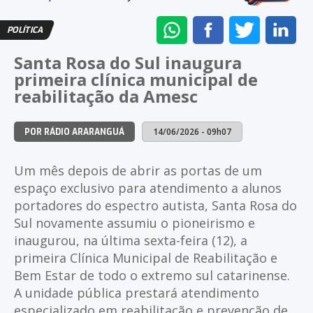
ENVIAR
COMPARTILHAR
COMPARTI
CO
POLÍTICA
NO
NO
NO
NO
Santa Rosa do Sul inaugura
WHATSAPP
FACEBOOK
TWITTER
LI
primeira clínica municipal de
reabilitação da Amesc
14/06/2026 - 09h07
POR RÁDIO ARARANGUÁ
Um mês depois de abrir as portas de um
espaço exclusivo para atendimento a alunos
portadores do espectro autista, Santa Rosa do
Sul novamente assumiu o pioneirismo e
inaugurou, na última sexta-feira (12), a
primeira Clínica Municipal de Reabilitação e
Bem Estar de todo o extremo sul catarinense.
A unidade pública prestará atendimento
especializado em reabilitação e prevenção de