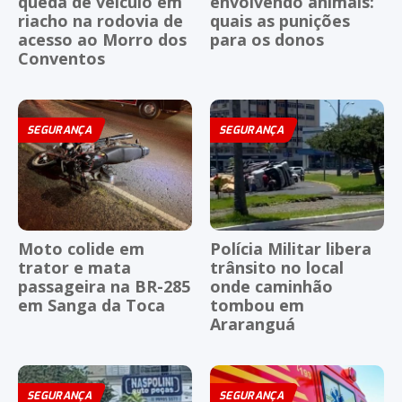
queda de veículo em
envolvendo animais:
riacho na rodovia de
quais as punições
acesso ao Morro dos
para os donos
Conventos
SEGURANÇA
SEGURANÇA
Moto colide em
Polícia Militar libera
trator e mata
trânsito no local
passageira na BR-285
onde caminhão
em Sanga da Toca
tombou em
Araranguá
SEGURANÇA
SEGURANÇA