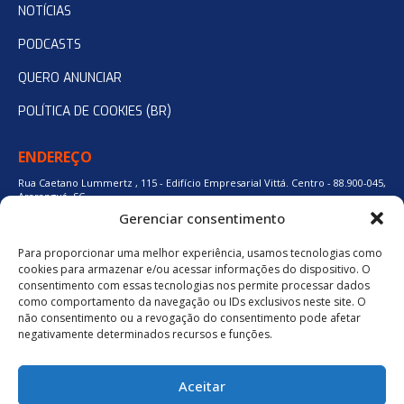
NOTÍCIAS
PODCASTS
QUERO ANUNCIAR
POLÍTICA DE COOKIES (BR)
ENDEREÇO
Rua Caetano Lummertz , 115 - Edifício Empresarial Vittá. Centro - 88.900-045,
Araranguá, SC.
Gerenciar consentimento
Para proporcionar uma melhor experiência, usamos tecnologias como
48 3524-0137
cookies para armazenar e/ou acessar informações do dispositivo. O
consentimento com essas tecnologias nos permite processar dados
como comportamento da navegação ou IDs exclusivos neste site. O
48 9880-84667
não consentimento ou a revogação do consentimento pode afetar
negativamente determinados recursos e funções.
BAIXE O APLICATIVO
Aceitar