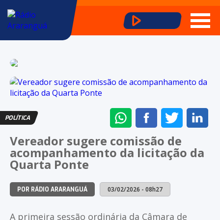
ENVIAR
COMPARTILHAR
COMPARTI
CO
POLÍTICA
NO
NO
NO
NO
Vereador sugere comissão de
WHATSAPP
FACEBOOK
TWITTER
LI
acompanhamento da licitação da
Quarta Ponte
03/02/2026 - 08h27
POR RÁDIO ARARANGUÁ
A primeira sessão ordinária da Câmara de