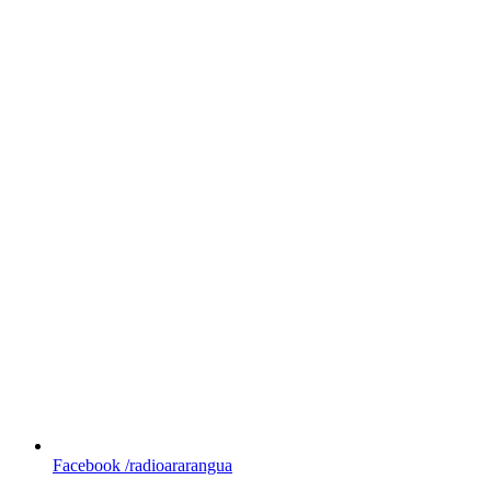
Facebook
/radioararangua