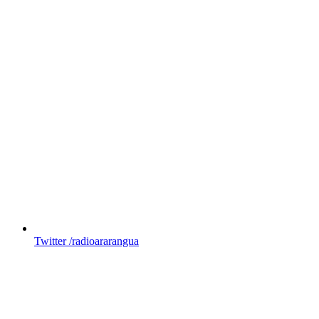
Twitter
/radioararangua