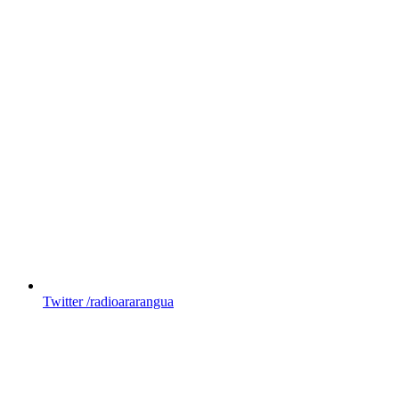
Twitter
/radioararangua