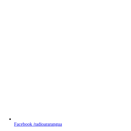
Facebook
/radioararangua