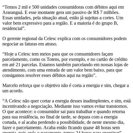
“Temos 2 mil e 500 unidades consumidoras com débitos aqui em
Araranguá. E esse montante gera um passivo de R$ 7 milhões.
Essas unidades, pela situação atual, estão já sujeitas a cortes. Um
valor bem expressivo para a região. E a maioria é do grupo B,
residencial”.
O gerente regional da Celesc explica com os consumidores podem
negociar as faturas em atraso.
“Hoje a Celesc tem meios para que os consumidores façam
parcelamento, como os Totens, por exemplo, e no cartão de crédito
em até 21 parcelas. Estamos também parcelando em nossas lojas de
atendimento, com uma entrada de um valor bem baixo, para que
consigamos resolver esses débitos aqui na região”.
Marcelo reforça que o objetivo não é corta a energia e sim, chegar a
um acordo.
“A Celesc não quer cortar a energia desses inadimplentes, e sim, está
incentivando a negociação. Mediante isso vamos evitar transtornos.
O que acontece: o consumidor sai para trabalhar e quando retorna
para sua residência, no final de tarde, se depara com a energia
cortada, e aí acaba perdendo a possibilidade, de neste mesmo dia,
fazer o parcelamento. Acaba então ficando quase 48 horas sem
energia, pois após o pagamento, temos 24 horas para energizar”.