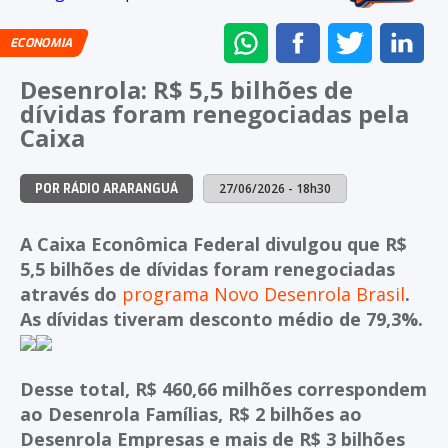
ENVIAR
COMPARTILHAR
COMPARTI
CO
ECONOMIA
NO
NO
NO
NO
Desenrola: R$ 5,5 bilhões de
WHATSAPP
FACEBOOK
TWITTER
LI
dívidas foram renegociadas pela
Caixa
27/06/2026 - 18h30
POR RÁDIO ARARANGUÁ
A Caixa Econômica Federal divulgou que R$
5,5 bilhões de dívidas foram renegociadas
através do
programa Novo Desenrola Brasil
.
As dívidas tiveram desconto médio de 79,3%.
Desse total, R$ 460,66 milhões correspondem
ao Desenrola Famílias, R$ 2 bilhões ao
Desenrola Empresas e mais de R$ 3 bilhões