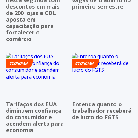
nesta segunda com
vagas de trabalho no
descontos em mais
primeiro semestre
de 200 lojas e CDL
aposta em
capacitação para
fortalecer o
comércio
ECONOMIA
ECONOMIA
Tarifaços dos EUA
Entenda quanto o
diminuem confiança
trabalhador receberá
do consumidor e
de lucro do FGTS
acendem alerta para
economia