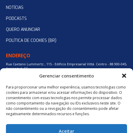
NOTÍCIAS
PODCASTS
QUERO ANUNCIAR
POLÍTICA DE COOKIES (BR)
ENDEREÇO
Rua Caetano Lummertz , 115 - Edifício Empresarial Vittá. Centro - 88.900-045,
Araranguá, SC.
Gerenciar consentimento
Para proporcionar uma melhor experiência, usamos tecnologias como
48 3524-0137
cookies para armazenar e/ou acessar informações do dispositivo. O
consentimento com essas tecnologias nos permite processar dados
como comportamento da navegação ou IDs exclusivos neste site. O
48 9880-84667
não consentimento ou a revogação do consentimento pode afetar
negativamente determinados recursos e funções.
BAIXE O APLICATIVO
Aceitar