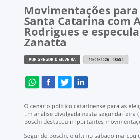
Movimentações para
Santa Catarina com An
Rodrigues e especula
Zanatta
15/06/2026 - 08h54
POR GREGORIO SILVEIRA
ENVIAR
COMPARTILHAR
COMPARTILHAR
COMPARTILHAR
NO
NO
NO
NO
WHATSAPP
FACEBOOK
TWITTER
LINKEDIN
O cenário político catarinense para as el
Em análise divulgada nesta segunda-feira (1
Boschi destacou importantes movimentaçõe
Segundo Boschi, o último sábado marcou o