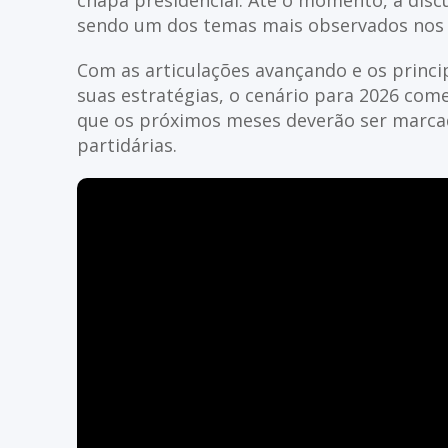
chapa presidencial. Até o momento, a dis
sendo um dos temas mais observados nos ba
Com as articulações avançando e os princi
suas estratégias, o cenário para 2026 com
que os próximos meses deverão ser marcad
partidárias.