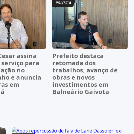
POLÍTICA
Cesar assina
Prefeito destaca
 serviço para
retomada dos
ação no
trabalhos, avanço de
nho e anuncia
obras e novos
ras em
investimentos em
uá
Balneário Gaivota