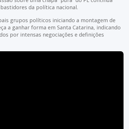
cussão sobre uma chapa “pura” do PL continua
stidores da política nacional.
pais grupos políticos iniciando a montagem de
eça a ganhar forma em Santa Catarina, indicando
os por intensas negociações e definições