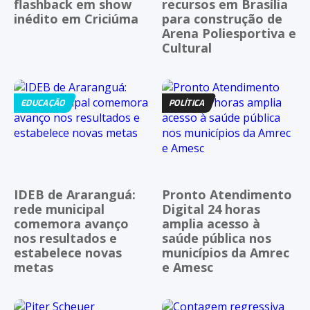
flashback em show
recursos em Brasília
inédito em Criciúma
para construção de
Arena Poliesportiva e
Cultural
EDUCAÇÃO
POLÍTICA
IDEB de Araranguá:
Pronto Atendimento
rede municipal
Digital 24 horas
comemora avanço
amplia acesso à
nos resultados e
saúde pública nos
estabelece novas
municípios da Amrec
metas
e Amesc