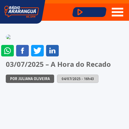
ENVIAR
COMPARTILHAR
COMPARTILHAR
COMPARTILHAR
NO
NO
NO
NO
03/07/2025 – A Hora do Recado
WHATSAPP
FACEBOOK
TWITTER
LINKEDIN
04/07/2025 - 16h43
POR JULIANA OLIVEIRA