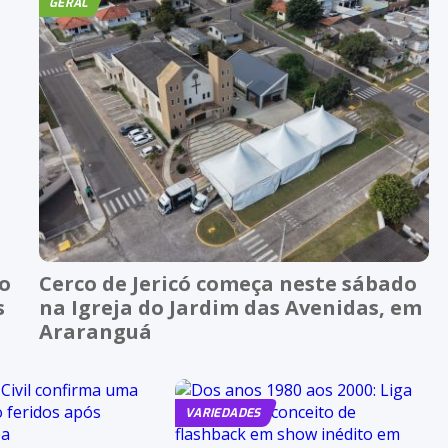
GERAL
ão
Cerco de Jericó começa neste sábado
s
na Igreja do Jardim das Avenidas, em
Araranguá
VARIEDADES