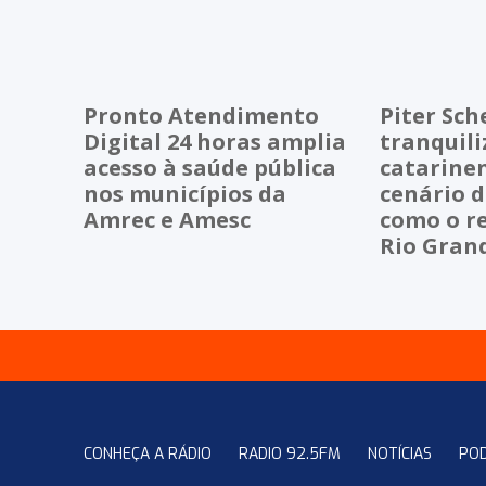
Pronto Atendimento
Piter Sch
Digital 24 horas amplia
tranquili
acesso à saúde pública
catarinen
nos municípios da
cenário 
Amrec e Amesc
como o r
Rio Grand
CONHEÇA A RÁDIO
RADIO 92.5FM
NOTÍCIAS
PO