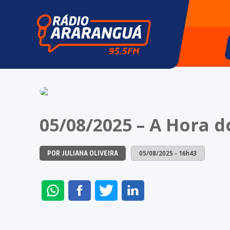
05/08/2025 – A Hora 
05/08/2025 - 16h43
POR JULIANA OLIVEIRA
ENVIAR
COMPARTILHAR
COMPARTILHAR
COMPARTILHAR
NO
NO
NO
NO
WHATSAPP
FACEBOOK
TWITTER
LINKEDIN