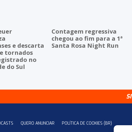
euer
Contagem regressiva
za
chegou ao fim para a 1ª
ses e descarta
Santa Rosa Night Run
de tornados
egistrado no
e do Sul
S
DCASTS
QUERO ANUNCIAR
POLÍTICA DE COOKIES (BR)