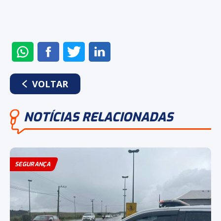
ENVIAR
COMPARTILHAR
COMPARTILHAR
COMPARTILHAR
NO
NO
NO
NO
WHATSAPP
FACEBOOK
TWITTER
LINKEDIN
VOLTAR
NOTÍCIAS RELACIONADAS
SEGURANÇA