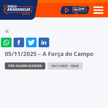
ENVIAR
COMPARTILHAR
COMPARTILHAR
COMPARTILHAR
NO
NO
NO
NO
05/11/2025 – A Força do Campo
WHATSAPP
FACEBOOK
TWITTER
LINKEDIN
05/11/2025 - 15h43
POR JULIANA OLIVEIRA