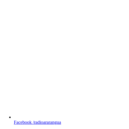
Facebook
/radioararangua