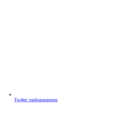
Twitter
/radioararangua