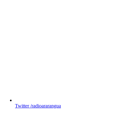
Twitter
/radioararangua