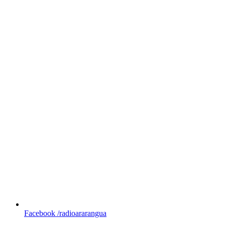
Facebook
/radioararangua