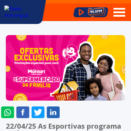
ENVIAR
COMPARTILHAR
COMPARTILHAR
COMPARTILHAR
NO
NO
NO
NO
22/04/25 As Esportivas programa
WHATSAPP
FACEBOOK
TWITTER
LINKEDIN