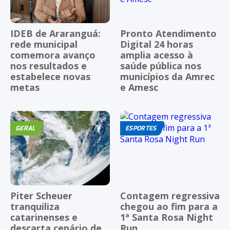
IDEB de Araranguá:
Pronto Atendimento
rede municipal
Digital 24 horas
comemora avanço
amplia acesso à
nos resultados e
saúde pública nos
estabelece novas
municípios da Amrec
metas
e Amesc
GERAL
ESPORTES
Piter Scheuer
Contagem regressiva
tranquiliza
chegou ao fim para a
catarinenses e
1ª Santa Rosa Night
descarta cenário de
Run