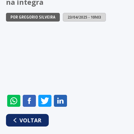
na íntegra
23/04/2025 - 10h03
POR GREGORIO SILVEIRA
ENVIAR
COMPARTILHAR
COMPARTILHAR
COMPARTILHAR
NO
NO
NO
NO
WHATSAPP
FACEBOOK
TWITTER
LINKEDIN
VOLTAR