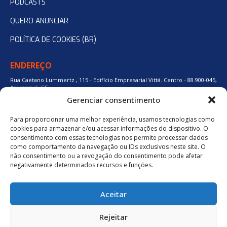
PODCASTS
QUERO ANUNCIAR
POLÍTICA DE COOKIES (BR)
ENDEREÇO
Rua Caetano Lummertz , 115 - Edifício Empresarial Vittá. Centro - 88.900-045,
Araranguá, SC.
Gerenciar consentimento
Para proporcionar uma melhor experiência, usamos tecnologias como
48 3524-0137
cookies para armazenar e/ou acessar informações do dispositivo. O
consentimento com essas tecnologias nos permite processar dados
como comportamento da navegação ou IDs exclusivos neste site. O
48 9880-84667
não consentimento ou a revogação do consentimento pode afetar
negativamente determinados recursos e funções.
BAIXE O APLICATIVO
Aceitar
Política de Privacidade
Rejeitar