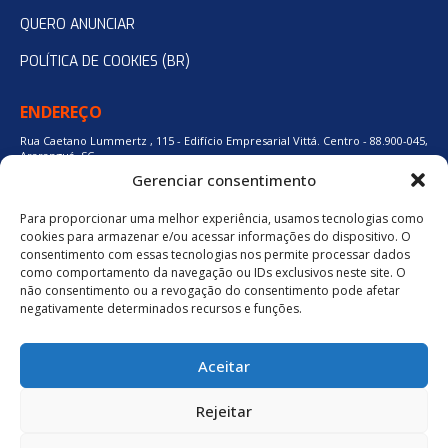
QUERO ANUNCIAR
POLÍTICA DE COOKIES (BR)
ENDEREÇO
Rua Caetano Lummertz , 115 - Edifício Empresarial Vittá. Centro - 88.900-045,
Araranguá, SC.
Gerenciar consentimento
Para proporcionar uma melhor experiência, usamos tecnologias como
48 3524-0137
cookies para armazenar e/ou acessar informações do dispositivo. O
consentimento com essas tecnologias nos permite processar dados
como comportamento da navegação ou IDs exclusivos neste site. O
48 9880-84667
não consentimento ou a revogação do consentimento pode afetar
negativamente determinados recursos e funções.
BAIXE O APLICATIVO
Aceitar
Política de Privacidade
Rejeitar