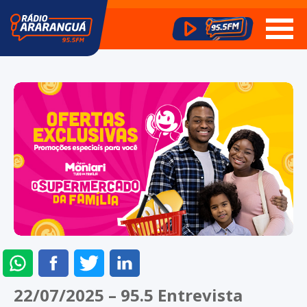
ENVIAR
COMPARTILHAR
COMPARTILHAR
COMPARTILHAR
NO
NO
NO
NO
22/07/2025 – 95.5 Entrevista
WHATSAPP
FACEBOOK
TWITTER
LINKEDIN